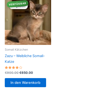
VERFÜGBAR
Angebot!
Somali Kätzchen
Zazu – Weibliche Somali-
Katze
Bewertet
Ursprünglicher
Aktueller
€
900.00
€
650.00
mit
Preis
Preis
4.00
war:
ist:
von 5
In den Warenkorb
€900.00
€650.00.