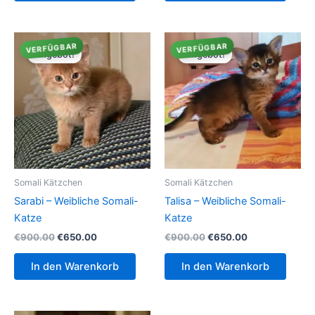
VERFÜGBAR
VERFÜGBAR
Angebot!
Angebot!
Somali Kätzchen
Somali Kätzchen
Sarabi – Weibliche Somali-
Talisa – Weibliche Somali-
Katze
Katze
Ursprünglicher
Aktueller
Ursprünglicher
Aktueller
€
900.00
€
650.00
€
900.00
€
650.00
Preis
Preis
Preis
Preis
war:
ist:
war:
ist:
In den Warenkorb
In den Warenkorb
€900.00
€650.00.
€900.00
€650.00.