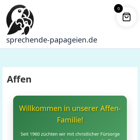
Zum
0
Inhalt
springen
sprechende-papageien.de
Affen
Willkommen in unserer Affen-
Familie!
Seit 1960 züchten wir mit christlicher Fürsorge