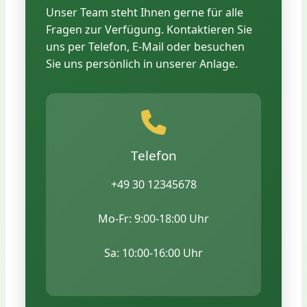
Fütterungs- und Pflegeanleitung
Unser Team steht Ihnen gerne für alle
Jungtiere sind besonders aufnahmefähig und
Kaufvertrag mit Herkunftsnachweis
Fragen zur Verfügung. Kontaktieren Sie
gewöhnen sich schnell an ihre neue Familie.
uns per Telefon, E-Mail oder besuchen
Bei älteren Vögeln informieren wir Sie über
Für bestimmte Arten benötigen Sie eine
Sie uns persönlich in unserer Anlage.
ihre individuelle Geschichte.
Haltungserlaubnis – wir beraten Sie gerne über
die gesetzlichen Anforderungen.
Telefon
+49 30 12345678
Mo-Fr: 9:00-18:00 Uhr
Sa: 10:00-16:00 Uhr