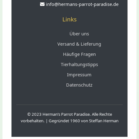
benötigen viel Platz und sind
info@hermans-parrot-paradise.de
Wir beraten Sie ausführlich vor
Einzelgänger
dem Kauf und helfen bei der
Links
Wir erstellen Ihnen gerne einen
Beantragung von
individuellen Haltungsplan für
Über uns
Genehmigungen.
Ihre Wunschtiere.
Versand & Lieferung
Häufige Fragen
Tierhaltungstipps
Impressum
Datenschutz
© 2023 Herman’s Parrot Paradise. Alle Rechte
vorbehalten. | Gegründet 1960 von Steffan Herman