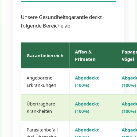
Unsere Gesundheitsgarantie deckt
folgende Bereiche ab:
Affen &
Papag
Garantiebereich
Primaten
Vögel
Angeborene
Abgedeckt
Abged
Erkrankungen
(100%)
(100%)
Übertragbare
Abgedeckt
Abged
Krankheiten
(100%)
(100%)
Parasitenbefall
Abgedeckt
Abged
(bei Übergabe)
(100%)
(100%)