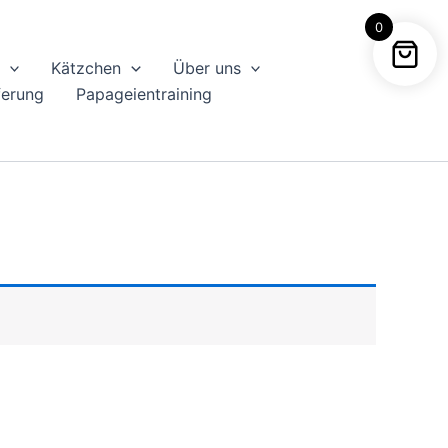
0
Kätzchen
Über uns
ferung
Papageientraining