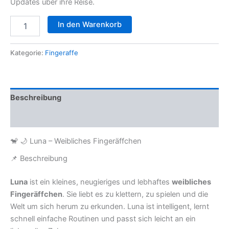
Updates über ihre Reise.
🐒
In den Warenkorb
🌙
Luna
–
Kategorie:
Fingeraffe
Weibliches
Fingeräffchen
Menge
Beschreibung
Rezensionen (1)
🐒 🌙 Luna – Weibliches Fingeräffchen
📌 Beschreibung
Luna
ist ein kleines, neugieriges und lebhaftes
weibliches
Fingeräffchen
. Sie liebt es zu klettern, zu spielen und die
Welt um sich herum zu erkunden. Luna ist intelligent, lernt
schnell einfache Routinen und passt sich leicht an ein