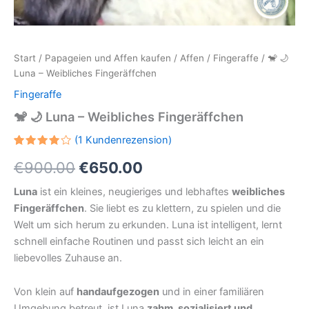
Start
/
Papageien und Affen kaufen
/
Affen
/
Fingeraffe
/ 🐒 🌙
Luna – Weibliches Fingeräffchen
Fingeraffe
🐒 🌙 Luna – Weibliches Fingeräffchen
(
1
Kundenrezension)
Bewertet
1
Ursprünglicher
Aktueller
€
900.00
€
650.00
mit
4.00
von 5,
Preis
Preis
Luna
ist ein kleines, neugieriges und lebhaftes
weibliches
basierend
auf
Fingeräffchen
. Sie liebt es zu klettern, zu spielen und die
Kundenbewertung
war:
ist:
Welt um sich herum zu erkunden. Luna ist intelligent, lernt
€900.00
€650.00.
schnell einfache Routinen und passt sich leicht an ein
liebevolles Zuhause an.
Von klein auf
handaufgezogen
und in einer familiären
Umgebung betreut, ist Luna
zahm, sozialisiert und