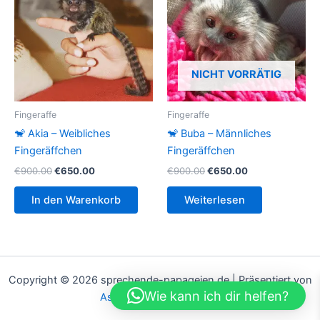
NICHT VORRÄTIG
Fingeraffe
Fingeraffe
🐒 Akia – Weibliches
🐒 Buba – Männliches
Fingeräffchen
Fingeräffchen
Ursprünglicher
Aktueller
Ursprünglicher
Aktueller
€
900.00
€
650.00
€
900.00
€
650.00
Preis
Preis
Preis
Preis
war:
ist:
war:
ist:
In den Warenkorb
Weiterlesen
€900.00
€650.00.
€900.00
€650.00.
Copyright © 2026 sprechende-papageien.de | Präsentiert von
Wie kann ich dir helfen?
Astra-WordPress-Theme