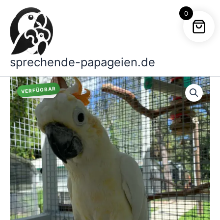
Zum
0
Inhalt
springen
sprechende-papageien.de
VERFÜGBAR
Angebot!