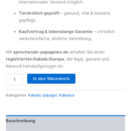
internationalen Versand möglich.
Tierärztlich geprüft
– gesund, vital & bestens
gepflegt.
Kaufvertrag & lebenslange Garantie
– christlich
verantwortliche, ehrliche Vermittlung.
Mit
sprechende-papageien.de
erhalten Sie einen
registrierten Kakadu Europa
, der legal, gesund und
liebevoll handaufgezogen ist.
🦜
In den Warenkorb
12
Monate
alter
Kategorien:
Kakadu papagei
,
Kakadus
Zitronenkakadu
(Männchen)
Menge
Beschreibung