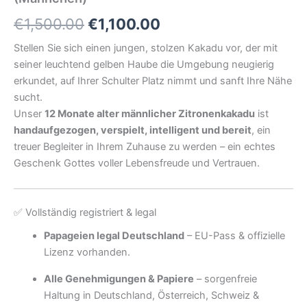
Ursprünglicher
Aktueller
€
1,500.00
€
1,100.00
Preis
Preis
Stellen Sie sich einen jungen, stolzen Kakadu vor, der mit
seiner leuchtend gelben Haube die Umgebung neugierig
war:
ist:
erkundet, auf Ihrer Schulter Platz nimmt und sanft Ihre Nähe
€1,500.00
€1,100.00.
sucht.
Unser
12 Monate alter männlicher Zitronenkakadu
ist
handaufgezogen, verspielt, intelligent und bereit
, ein
treuer Begleiter in Ihrem Zuhause zu werden – ein echtes
Geschenk Gottes voller Lebensfreude und Vertrauen.
✅ Vollständig registriert & legal
Papageien legal Deutschland
– EU-Pass & offizielle
Lizenz vorhanden.
Alle Genehmigungen & Papiere
– sorgenfreie
Haltung in Deutschland, Österreich, Schweiz &