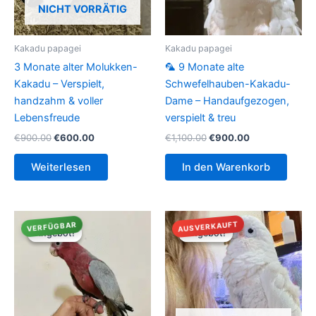
NICHT VORRÄTIG
Kakadu papagei
Kakadu papagei
3 Monate alter Molukken-
🦜 9 Monate alte
Kakadu – Verspielt,
Schwefelhauben-Kakadu-
handzahm & voller
Dame – Handaufgezogen,
Lebensfreude
verspielt & treu
Ursprünglicher
Aktueller
Ursprünglicher
Aktueller
€
900.00
€
600.00
€
1,100.00
€
900.00
Preis
Preis
Preis
Preis
war:
ist:
war:
ist:
Weiterlesen
In den Warenkorb
€900.00
€600.00.
€1,100.00
€900.00.
AUSVERKAUFT
VERFÜGBAR
Angebot!
Angebot!
Angebot!
Angebot!