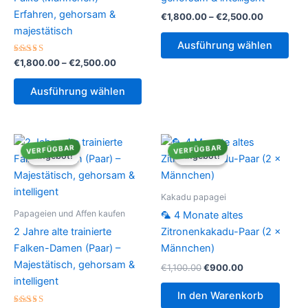
Erfahren, gehorsam &
Preisspan
€
1,800.00
–
€
2,500.00
€1,800.0
majestätisch
Die
bis
Ausführung wählen
Pro
€2,500.0
Bewertet
Preisspanne:
€
1,800.00
–
€
2,500.00
weis
mit
€1,800.00
4.00
Dieses
meh
bis
von 5
Ausführung wählen
Produkt
€2,500.00
Vari
weist
auf.
mehrere
Die
Varianten
VERFÜGBAR
VERFÜGBAR
Opt
Angebot!
Angebot!
Angebot!
Angebot!
auf.
kön
Die
auf
Optionen
Kakadu papagei
der
können
Papageien und Affen kaufen
🦜 4 Monate altes
Prod
auf
2 Jahre alte trainierte
Zitronenkakadu-Paar (2 ×
gew
der
Falken-Damen (Paar) –
Männchen)
wer
Produktseite
Majestätisch, gehorsam &
Ursprünglicher
Aktueller
€
1,100.00
€
900.00
gewählt
Preis
Preis
intelligent
war:
ist:
werden
In den Warenkorb
€1,100.00
€900.00.