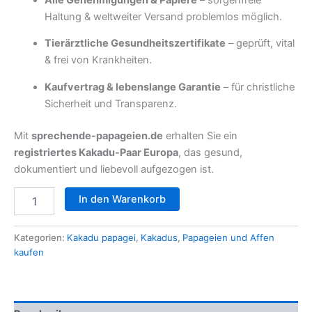
Haltung & weltweiter Versand problemlos möglich.
Tierärztliche Gesundheitszertifikate
– geprüft, vital
& frei von Krankheiten.
Kaufvertrag & lebenslange Garantie
– für christliche
Sicherheit und Transparenz.
Mit
sprechende-papageien.de
erhalten Sie ein
registriertes Kakadu-Paar Europa
, das gesund,
dokumentiert und liebevoll aufgezogen ist.
🦜
In den Warenkorb
12
Monate
altes
Kategorien:
Kakadu papagei
,
Kakadus
,
Papageien und Affen
Zitronenkakadu-
kaufen
Paar
(Männchen
+
Männchen)