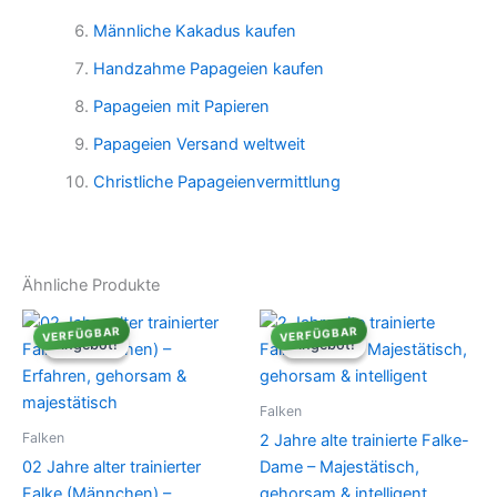
Männliche Kakadus kaufen
Handzahme Papageien kaufen
Papageien mit Papieren
Papageien Versand weltweit
Christliche Papageienvermittlung
Ähnliche Produkte
VERFÜGBAR
VERFÜGBAR
Angebot!
Angebot!
Angebot!
Angebot!
Falken
Falken
2 Jahre alte trainierte Falke-
02 Jahre alter trainierter
Dame – Majestätisch,
Falke (Männchen) –
gehorsam & intelligent