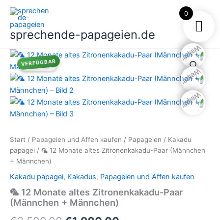
Zum
0
Inhalt
springen
sprechende-papageien.de
VERFÜGBAR
Angebot!
Start
/
Papageien und Affen kaufen
/
Papageien
/
Kakadu
papagei
/ 🦜 12 Monate altes Zitronenkakadu-Paar (Männchen
+ Männchen)
Kakadu papagei
,
Kakadus
,
Papageien und Affen kaufen
🦜 12 Monate altes Zitronenkakadu-Paar
(Männchen + Männchen)