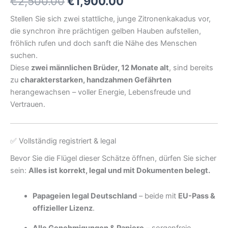
Ursprünglicher
Aktueller
€
2,500.00
€
1,900.00
Preis
Preis
Stellen Sie sich zwei stattliche, junge Zitronenkakadus vor,
die synchron ihre prächtigen gelben Hauben aufstellen,
war:
ist:
fröhlich rufen und doch sanft die Nähe des Menschen
€2,500.00
€1,900.00.
suchen.
Diese
zwei männlichen Brüder, 12 Monate alt
, sind bereits
zu
charakterstarken, handzahmen Gefährten
herangewachsen – voller Energie, Lebensfreude und
Vertrauen.
✅ Vollständig registriert & legal
Bevor Sie die Flügel dieser Schätze öffnen, dürfen Sie sicher
sein:
Alles ist korrekt, legal und mit Dokumenten belegt.
Papageien legal Deutschland
– beide mit
EU-Pass &
offizieller Lizenz
.
Alle Genehmigungen & Papiere
– sorgenfreie