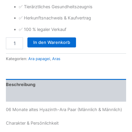
✅ Tierärztliches Gesundheitszeugnis
✅ Herkunftsnachweis & Kaufvertrag
✅ 100 % legaler Verkauf
06
In den Warenkorb
Monate
altes
Hyazinth-
Kategorien:
Ara papagei
,
Aras
Ara
Paar
(Männlich
&
Beschreibung
Männlich)
Menge
Rezensionen (0)
06 Monate altes Hyazinth-Ara Paar (Männlich & Männlich)
Charakter & Persönlichkeit