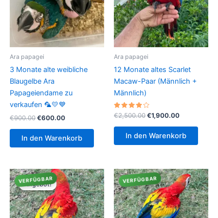
Ara papagei
Ara papagei
3 Monate alte weibliche
12 Monate altes Scarlet
Blaugelbe Ara
Macaw-Paar (Männlich +
Papageiendame zu
Männlich)
verkaufen 🦜💛💙
Bewertet
Ursprünglicher
Aktueller
€
2,500.00
€
1,900.00
Ursprünglicher
Aktueller
€
900.00
€
600.00
mit
Preis
Preis
Preis
Preis
4.00
war:
ist:
von 5
war:
ist:
In den Warenkorb
In den Warenkorb
€2,500.00
€1,900.00.
€900.00
€600.00.
VERFÜGBAR
VERFÜGBAR
Angebot!
Angebot!