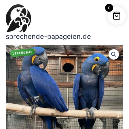
Zum
0
Inhalt
springen
sprechende-papageien.de
VERFÜGBAR