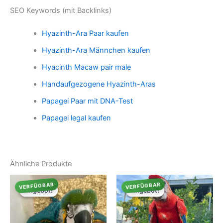
SEO Keywords (mit Backlinks)
Hyazinth-Ara Paar kaufen
Hyazinth-Ara Männchen kaufen
Hyacinth Macaw pair male
Handaufgezogene Hyazinth-Aras
Papagei Paar mit DNA-Test
Papagei legal kaufen
Ähnliche Produkte
VERFÜGBAR
VERFÜGBAR
Angebot!
Angebot!
Angebot!
Angebot!