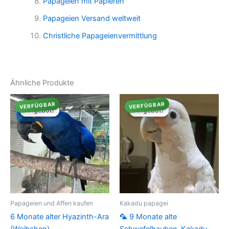
Papageien mit Papieren
Papageien Versand weltweit
Christliche Papageienvermittlung
Ähnliche Produkte
VERFÜGBAR
VERFÜGBAR
Angebot!
Angebot!
Angebot!
Angebot!
Papageien und Affen kaufen
Kakadu papagei
6 Monate alter Hyazinth-Ara
🦜 9 Monate alte