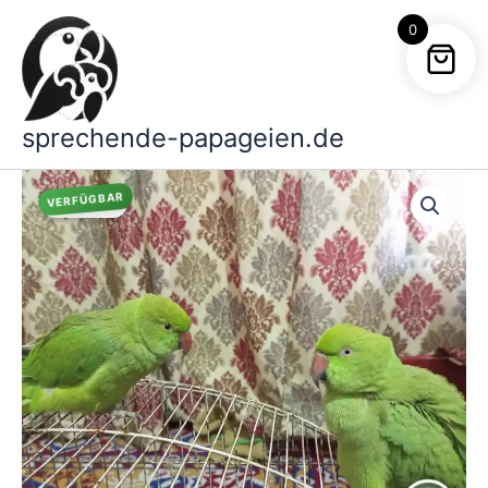
Zum
0
Inhalt
springen
sprechende-papageien.de
VERFÜGBAR
Angebot!