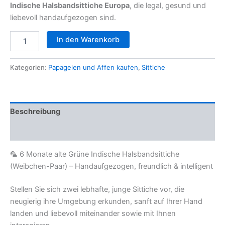
Indische Halsbandsittiche Europa
, die legal, gesund und
liebevoll handaufgezogen sind.
🦜
In den Warenkorb
6
Monate
alte
Kategorien:
Papageien und Affen kaufen
,
Sittiche
Grüne
Indische
Halsbandsittiche
(Weibchen-
Beschreibung
Paar)
Menge
Rezensionen (0)
🦜 6 Monate alte Grüne Indische Halsbandsittiche
(Weibchen-Paar) – Handaufgezogen, freundlich & intelligent
Stellen Sie sich zwei lebhafte, junge Sittiche vor, die
neugierig ihre Umgebung erkunden, sanft auf Ihrer Hand
landen und liebevoll miteinander sowie mit Ihnen