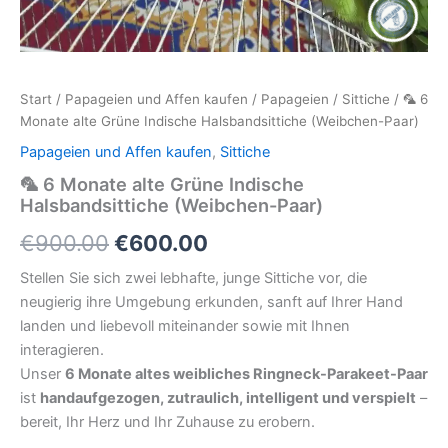
Start
/
Papageien und Affen kaufen
/
Papageien
/
Sittiche
/ 🦜 6
Monate alte Grüne Indische Halsbandsittiche (Weibchen-Paar)
Papageien und Affen kaufen
,
Sittiche
🦜 6 Monate alte Grüne Indische
Halsbandsittiche (Weibchen-Paar)
Ursprünglicher
Aktueller
€
900.00
€
600.00
Preis
Preis
Stellen Sie sich zwei lebhafte, junge Sittiche vor, die
neugierig ihre Umgebung erkunden, sanft auf Ihrer Hand
war:
ist:
landen und liebevoll miteinander sowie mit Ihnen
€900.00
€600.00.
interagieren.
Unser
6 Monate altes weibliches Ringneck-Parakeet-Paar
ist
handaufgezogen, zutraulich, intelligent und verspielt
–
bereit, Ihr Herz und Ihr Zuhause zu erobern.