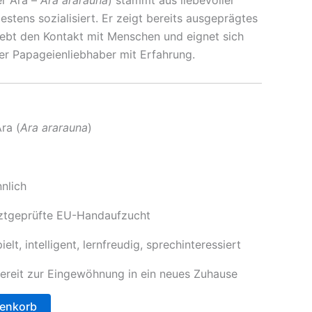
ist:
stens sozialisiert. Er zeigt bereits ausgeprägtes
00.00
€800.00.
liebt den Kontakt mit Menschen und eignet sich
der Papageienliebhaber mit Erfahrung.
ra (
Ara ararauna
)
nlich
ztgeprüfte EU-Handaufzucht
elt, intelligent, lernfreudig, sprechinteressiert
ereit zur Eingewöhnung in ein neues Zuhause
renkorb