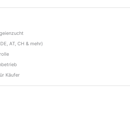
ageienzucht
 (DE, AT, CH & mehr)
rolle
nbetrieb
ür Käufer