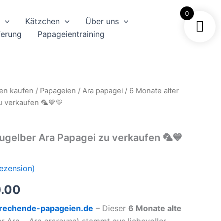
0
Kätzchen
Über uns
ferung
Papageientraining
en kaufen
/
Papageien
/
Ara papagei
/ 6 Monate alter
u verkaufen 🦜💙💛
augelber Ara Papagei zu verkaufen 🦜💙
ezension)
ünglicher
Aktueller
.00
Preis
rechende-papageien.de
– Dieser
6 Monate alte
er Ara –
Ara ararauna
) stammt aus liebevoller