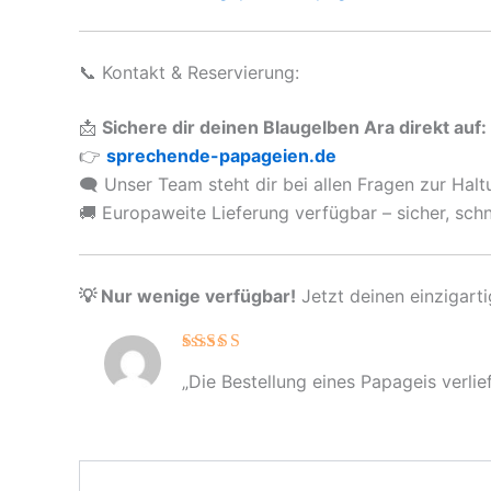
📞 Kontakt & Reservierung:
📩
Sichere dir deinen Blaugelben Ara direkt auf:
👉
sprechende-papageien.de
🗨️ Unser Team steht dir bei allen Fragen zur Hal
🚚 Europaweite Lieferung verfügbar – sicher, schn
💡 Nur wenige verfügbar!
Jetzt deinen einzigarti
Bewertet
„Die Bestellung eines Papageis verli
mit
5
von
5