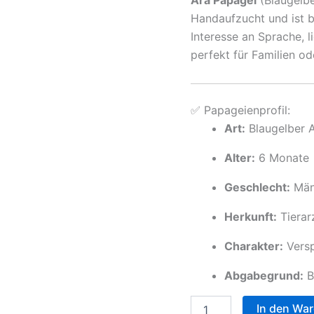
war:
Handaufzucht und ist be
€1,1
Interesse an Sprache, 
perfekt für Familien o
✅ Papageienprofil:
Art:
Blaugelber A
Alter:
6 Monate
Geschlecht:
Män
Herkunft:
Tierar
Charakter:
Verspi
Abgabegrund:
B
6
In den Wa