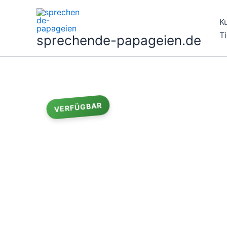
Zum
Inhalt
K
springen
T
sprechende-papageien.de
Angebot!
VERFÜGBAR