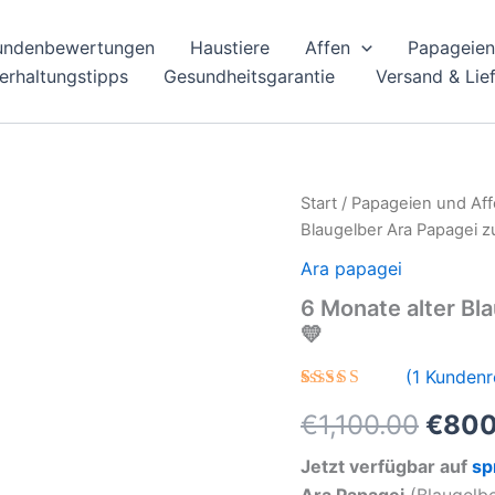
undenbewertungen
Haustiere
Affen
Papageien
ierhaltungstipps
Gesundheitsgarantie
Versand & Lie
Start
/
Papageien und Aff
Blaugelber Ara Papagei z
Ara papagei
6 Monate alter Bl
💛
(
1
Kundenr
Bewertet
1
Urspr
€
1,100.00
€
800
mit
5.00
von 5,
basierend
Preis
Jetzt verfügbar auf
sp
auf
Kundenbewertung
Ara Papagei
(Blaugelb