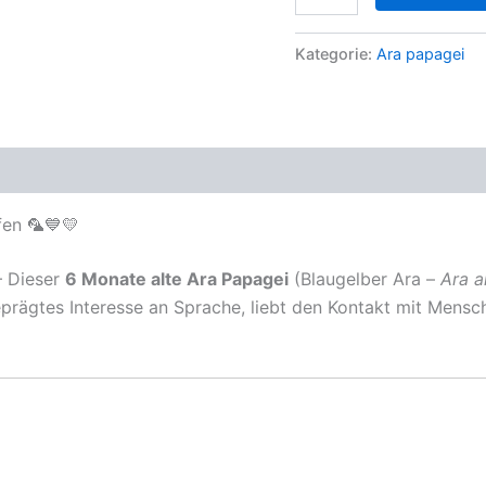
Monate
alter
Blaugelber
Kategorie:
Ara papagei
Ara
Papagei
zu
verkaufen
🦜
💙
💛
Menge
fen 🦜💙💛
 Dieser
6 Monate alte Ara Papagei
(Blaugelber Ara –
Ara a
sgeprägtes Interesse an Sprache, liebt den Kontakt mit Mensc