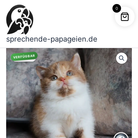
Zum
0
Inhalt
springen
sprechende-papageien.de
VERFÜGBAR
Angebot!