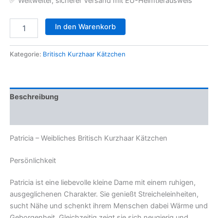
✅ Weltweiter, sicherer Versand mit EU-Heimtierausweis
Patricia
In den Warenkorb
–
Weibliches
Britisch
Kategorie:
Britisch Kurzhaar Kätzchen
Kurzhaar
Kätzchen
Menge
Beschreibung
Rezensionen (0)
Patricia – Weibliches Britisch Kurzhaar Kätzchen
Persönlichkeit
Patricia ist eine liebevolle kleine Dame mit einem ruhigen,
ausgeglichenen Charakter. Sie genießt Streicheleinheiten,
sucht Nähe und schenkt ihrem Menschen dabei Wärme und
Geborgenheit. Gleichzeitig zeigt sie sich neugierig und