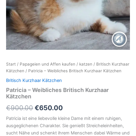
Start
/
Papageien und Affen kaufen
/
katzen
/
Britisch Kurzhaar
Kätzchen
/ Patricia – Weibliches Britisch Kurzhaar Kätzchen
Britisch Kurzhaar Kätzchen
Patricia – Weibliches Britisch Kurzhaar
Kätzchen
Ursprünglicher
Aktueller
€
900.00
€
650.00
Preis
Preis
Patricia ist eine liebevolle kleine Dame mit einem ruhigen,
ausgeglichenen Charakter. Sie genießt Streicheleinheiten,
war:
ist:
sucht Nähe und schenkt ihrem Menschen dabei Wärme und