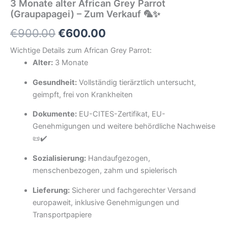
3 Monate alter African Grey Parrot
(Graupapagei) – Zum Verkauf 🦜✨
Ursprünglicher
Aktueller
€
900.00
€
600.00
Preis
Preis
Wichtige Details zum African Grey Parrot:
Alter:
3 Monate
war:
ist:
Gesundheit:
Vollständig tierärztlich untersucht,
€900.00
€600.00.
geimpft, frei von Krankheiten
Dokumente:
EU-CITES-Zertifikat, EU-
Genehmigungen und weitere behördliche Nachweise
📜✔️
Sozialisierung:
Handaufgezogen,
menschenbezogen, zahm und spielerisch
Lieferung:
Sicherer und fachgerechter Versand
europaweit, inklusive Genehmigungen und
Transportpapiere