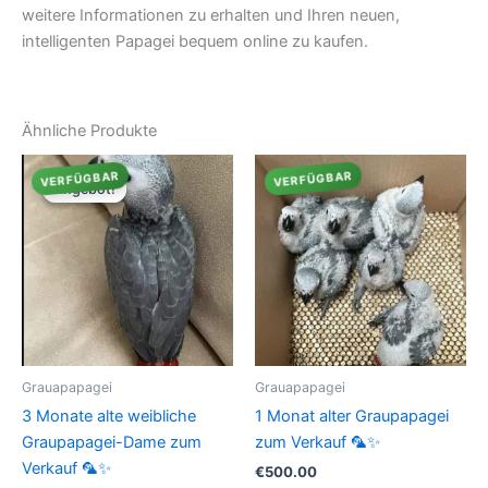
weitere Informationen zu erhalten und Ihren neuen,
intelligenten Papagei bequem online zu kaufen.
Ähnliche Produkte
VERFÜGBAR
VERFÜGBAR
Angebot!
Angebot!
Grauapapagei
Grauapapagei
3 Monate alte weibliche
1 Monat alter Graupapagei
Graupapagei-Dame zum
zum Verkauf 🦜✨
Verkauf 🦜✨
€
500.00