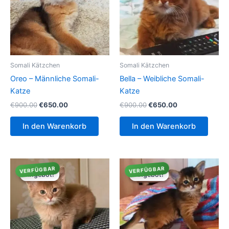
Somali Kätzchen
Somali Kätzchen
Oreo – Männliche Somali-
Bella – Weibliche Somali-
Katze
Katze
Ursprünglicher
Aktueller
Ursprünglicher
Aktueller
€
900.00
€
650.00
€
900.00
€
650.00
Preis
Preis
Preis
Preis
war:
ist:
war:
ist:
In den Warenkorb
In den Warenkorb
€900.00
€650.00.
€900.00
€650.00.
VERFÜGBAR
VERFÜGBAR
Angebot!
Angebot!
Angebot!
Angebot!