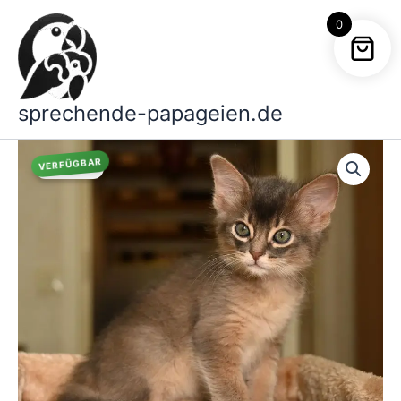
Zum
0
Inhalt
springen
sprechende-papageien.de
VERFÜGBAR
Angebot!