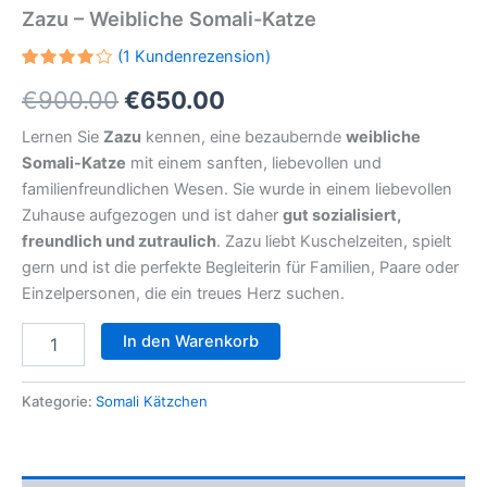
Zazu – Weibliche Somali-Katze
(
1
Kundenrezension)
Bewertet
1
Ursprünglicher
Aktueller
€
900.00
€
650.00
mit
4.00
von 5,
Preis
Preis
Lernen Sie
Zazu
kennen, eine bezaubernde
weibliche
basierend
auf
Somali-Katze
mit einem sanften, liebevollen und
Kundenbewertung
war:
ist:
familienfreundlichen Wesen. Sie wurde in einem liebevollen
€900.00
€650.00.
Zuhause aufgezogen und ist daher
gut sozialisiert,
freundlich und zutraulich
. Zazu liebt Kuschelzeiten, spielt
gern und ist die perfekte Begleiterin für Familien, Paare oder
Einzelpersonen, die ein treues Herz suchen.
Zazu
In den Warenkorb
–
Weibliche
Somali-
Kategorie:
Somali Kätzchen
Katze
Menge